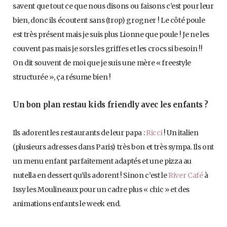
savent que tout ce que nous disons ou faisons c’est pour leur
bien, donc ils écoutent sans (trop) grogner ! Le côté poule
est très présent mais je suis plus Lionne que poule ! Je ne les
couvent pas mais je sors les griffes et les crocs si besoin !!
On dit souvent de moi que je suis une mère « freestyle
structurée », ça résume bien !
Un bon plan restau kids friendly avec les enfants ?
Ils adorent les restaurants de leur papa :
Ricci
! Un italien
(plusieurs adresses dans Paris) très bon et très sympa. Ils ont
un menu enfant parfaitement adaptés et une pizza au
nutella en dessert qu’ils adorent ! Sinon c’est le
River Café
à
Issy les Moulineaux pour un cadre plus « chic » et des
animations enfants le week end.