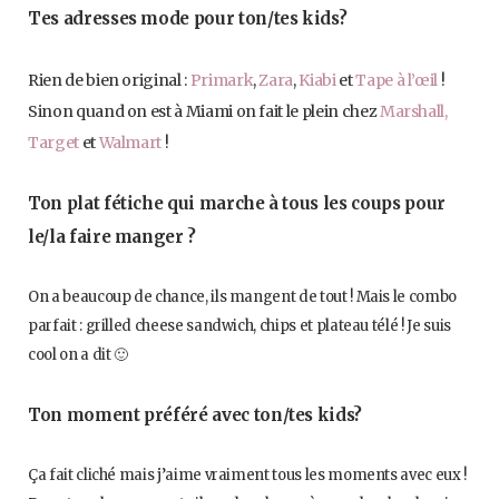
Tes adresses mode pour ton/tes kids?
Rien de bien original :
Primark
,
Zara
,
Kiabi
et
Tape à l’œil
!
Sinon quand on est à Miami on fait le plein chez
Marshall,
Target
et
Walmart
!
Ton plat fétiche qui marche à tous les coups pour
le/la faire manger ?
On a beaucoup de chance, ils mangent de tout ! Mais le combo
parfait : grilled cheese sandwich, chips et plateau télé ! Je suis
cool on a dit 🙂
Ton moment préféré avec ton/tes kids?
Ça fait cliché mais j’aime vraiment tous les moments avec eux !