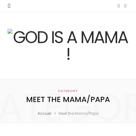
F
I
a
n
c
s
e
t
b
a
o
g
o
r
ATEGO
k
a
CATEGORY
MEET THE MAMA/PAPA
m
»
Accueil
Meet the Mama/Papa