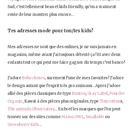
Sud, c’est tellement beau et kids friendly, qu’on a vraiment
envie de leur montrer plus encore…
Tes adresses mode pour ton/tes kids?
Mes adresses ne sont que des onlines, je ne vais jamais en
magasins, même avant j’ai toujours détesté ça ! Et avec deux
enfants tout ce qui peut me faire gagner du temps c’est banco !
J’adore
Bobo choses
, surement l’une de mes favorites ! J’adore
le design autant que l’esprit très pro animaux…Apres j’adore
allié des pièces classiques de type
Bonton
,
Gray Label
,
Pourdre
Organic
, Kawat à des pièces plus originales, type
Tinycotton
s,
The animals Observatory
… En bref les marques que l’on peut
trouver sur des sites comme
Mama OWL
,
Smallable
ou
Greenberry Kids
…