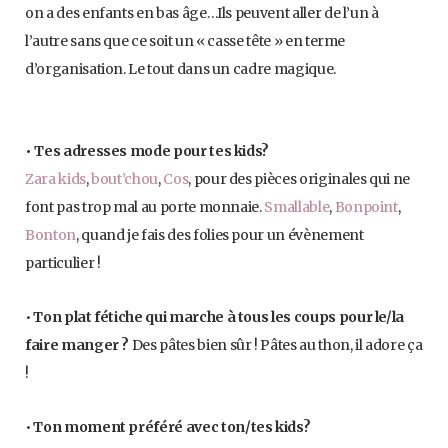
on a des enfants en bas âge…Ils peuvent aller de l’un à
l’autre sans que ce soit un « casse tête » en terme
d’organisation. Le tout dans un cadre magique.
• Tes adresses mode pour tes kids?
Zara kids
,
bout’chou
,
Cos
, pour des pièces originales qui ne
font pas trop mal au porte monnaie.
Smallable
,
Bonpoint
,
Bonton
, quand je fais des folies pour un évènement
particulier !
•
Ton plat fétiche qui marche à tous les coups pour le/la
faire manger ?
Des pâtes bien sûr ! Pâtes au thon, il adore ça
!
•
Ton moment préféré avec ton/tes kids?