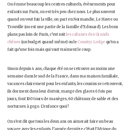
On écume beaucoup les centres culturels, évènements pour
enfants sur Paris, on est très peu chez nous. Le plus souvent
quand on veut fuir la ville, on part en Normandie, Le Havre ou
Trouville (ou est une partie de la famille d’Edouard). Les bons
plans pas loin de Paris, c’est soit
les cabanes des Grands
chênes
(un budget quand même) ou le
Country Lodge
qu’on a
fait qu’une fois mais qui vaut vraiment le coup.
Sinon depuis 4 ans, chaque été on se retrouve au moins une
semaine dans le sud de la France, dans ma maison familiale,
vacances clairement pour les enfants, les cousins se retrouvent,
ils dorment dans leur dortoir, mange des glaces 6 fois par
jours, font 100 tours de manèges, 60 châteaux de sable et des
nocturnes à gogo. L’enfance quoi !
On s’est dit que tous les deux ans on aimerait faire un beau
voyage avec les enfants, l’année dernière c’était l’Afrique du