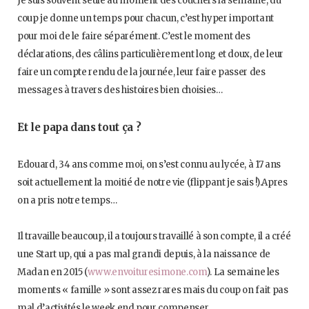
Je suis souvent seule au moment des couchers la semaine, du
coup je donne un temps pour chacun, c’est hyper important
pour moi de le faire séparément. C’est le moment des
déclarations, des câlins particulièrement long et doux, de leur
faire un compte rendu de la journée, leur faire passer des
messages à travers des histoires bien choisies…
Et le papa dans tout ça ?
Edouard, 34 ans comme moi, on s’est connu au lycée, à 17 ans
soit actuellement la moitié de notre vie (flippant je sais !).Apres
on a pris notre temps…
Il travaille beaucoup, il a toujours travaillé à son compte, il a créé
une Start up, qui a pas mal grandi depuis, à la naissance de
Madan en 2015 (
www.envoituresimone.com
). La semaine les
moments « famille » sont assez rares mais du coup on fait pas
mal d’activités le week end pour compenser.