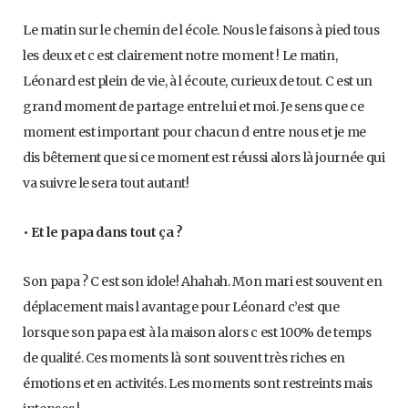
Le matin sur le chemin de l école. Nous le faisons à pied tous
les deux et c est clairement notre moment ! Le matin,
Léonard est plein de vie, à l écoute, curieux de tout. C est un
grand moment de partage entre lui et moi. Je sens que ce
moment est important pour chacun d entre nous et je me
dis bêtement que si ce moment est réussi alors là journée qui
va suivre le sera tout autant!
• Et le papa dans tout ça ?
Son papa ? C est son idole! Ahahah. Mon mari est souvent en
déplacement mais l avantage pour Léonard c’est que
lorsque son papa est à la maison alors c est 100% de temps
de qualité. Ces moments là sont souvent très riches en
émotions et en activités. Les moments sont restreints mais