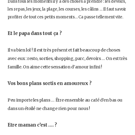
Dans tous les moments il y a des choses à prendre : les devoirs,
les repas, les jeux, la plage, les courses, les câlins … Il faut savoir
profiter de tout ces petits moments… Ca passe tellement vite.
Et le papa dans tout ça ?
Il va bien lol ! Il est très présent et fait beaucoup de choses
avec eux : resto, sorties, shopping, parc, devoirs … On est très
famille. On aime cette sensation d’amour infini !
Vos bons plans sortis en amoureux ?
Peu importe les plans … Être ensemble au café d’en bas ou
dans un étoilé ne change rien pour nous !
Etre maman c’est …. ?