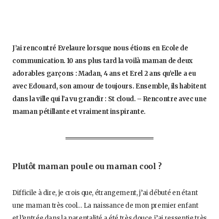
J’ai rencontré Evelaure lorsque nous étions en Ecole de
communication. 10 ans plus tard la voilà maman de deux
adorables garçons : Madan, 4 ans et Erel 2 ans qu’elle a eu
avec Edouard, son amour de toujours. Ensemble, ils habitent
dans la ville qui l’a vu grandir : St cloud. – Rencontre avec une
maman pétillante et vraiment inspirante.
Plutôt maman poule ou maman cool ?
Difficile à dire, je crois que, étrangement, j’ai débuté en étant
une maman très cool… La naissance de mon premier enfant
et l’entrée dans la parentalité a été très douce, j’ai ressentie très