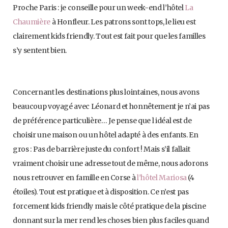
Proche Paris : je conseille pour un week-end l’hôtel
La
Chaumière
à Honfleur. Les patrons sont tops, le lieu est
clairement kids friendly. Tout est fait pour que les familles
s’y sentent bien.
Concernant les destinations plus lointaines, nous avons
beaucoup voyagé avec Léonard et honnêtement je n’ai pas
de préférence particulière… Je pense que l idéal est de
choisir une maison ou un hôtel adapté à des enfants. En
gros : Pas de barrière juste du confort ! Mais s’il fallait
vraiment choisir une adresse tout de même, nous adorons
nous retrouver en famille en Corse à
l’hôtel Mariosa
(4
étoiles). Tout est pratique et à disposition. Ce n’est pas
forcement kids friendly mais le côté pratique de la piscine
donnant sur la mer rend les choses bien plus faciles quand