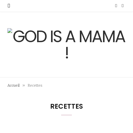
F
I
a
n
c
s
e
t
b
a
o
g
o
r
»
Accueil
Recettes
k
a
m
RECETTES