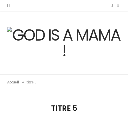
F
I
a
n
c
s
e
t
b
a
o
g
o
r
»
Accueil
titre 5
k
a
m
TITRE 5